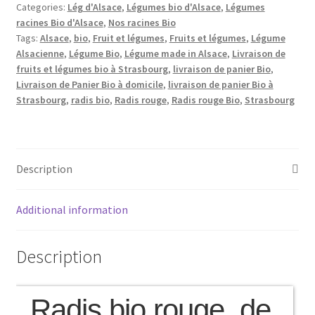
Categories:
Lég d'Alsace
,
Légumes bio d'Alsace
,
Légumes
racines Bio d'Alsace
,
Nos racines Bio
Tags:
Alsace
,
bio
,
Fruit et légumes
,
Fruits et légumes
,
Légume
Alsacienne
,
Légume Bio
,
Légume made in Alsace
,
Livraison de
fruits et légumes bio à Strasbourg
,
livraison de panier Bio
,
Livraison de Panier Bio à domicile
,
livraison de panier Bio à
Strasbourg
,
radis bio
,
Radis rouge
,
Radis rouge Bio
,
Strasbourg
Description
Additional information
Description
Radis bio rouge de